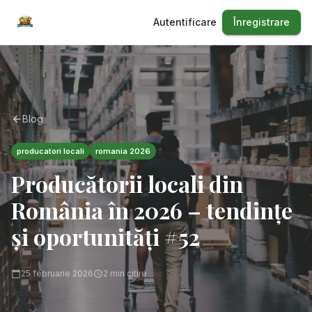
Autentificare
Înregistrare
Blog
producatori locali
romania 2026
Producătorii locali din
România în 2026 – tendințe
și oportunități #52
25 februarie 2026
2
min citire