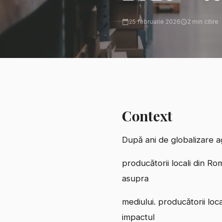
25 februarie 2026
2
min citire
Context
După ani de globalizare ag
producătorii locali din Ro
asupra
mediului. producătorii loc
impactul