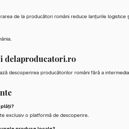
rarea de la producători români reduce lanțurile logistice 
mânia.
i delaproducatori.ro
ează descoperirea producătorilor români fără a intermedia 
ente
plăți?
te exclusiv o platformă de descoperire.
unele produse locale?