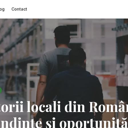
og
Contact
orii locali din Româ
ndințe și oportunită