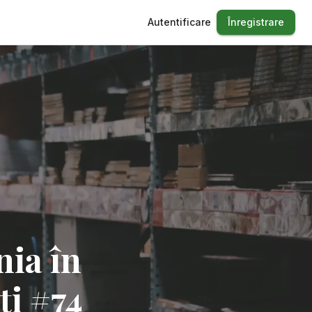
Autentificare
Înregistrare
nia în
ți #74