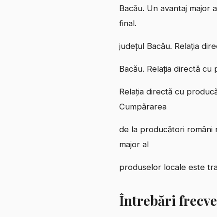
Bacău. Un avantaj major al
final.
județul Bacău. Relația dire
Bacău. Relația directă cu 
Relația directă cu producăt
Cumpărarea
de la producători români r
major al
produselor locale este tra
Întrebări frecv