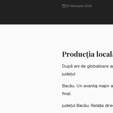
25 februarie 2026
Producția local
După ani de globalizare ag
județul
Bacău. Un avantaj major al
final.
județul Bacău. Relația dire