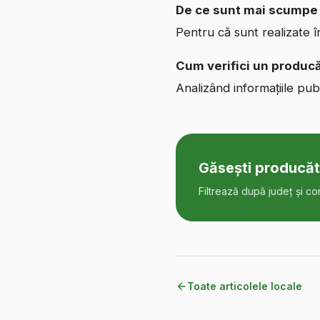
De ce sunt mai scumpe 
Pentru că sunt realizate î
Cum verifici un producă
Analizând informațiile pub
Găsești producăt
Filtrează după județ și co
Toate articolele locale