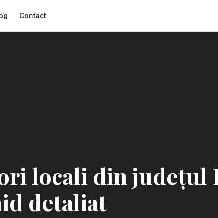
og
Contact
ri locali din județul
id detaliat