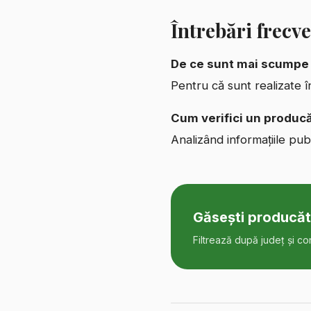
Întrebări frecv
De ce sunt mai scumpe 
Pentru că sunt realizate î
Cum verifici un producă
Analizând informațiile pub
Găsești producăt
Filtrează după județ și co