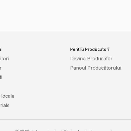
e
Pentru Producători
tori
Devino Producător
e
Panoul Producătorului
i
 locale
riale