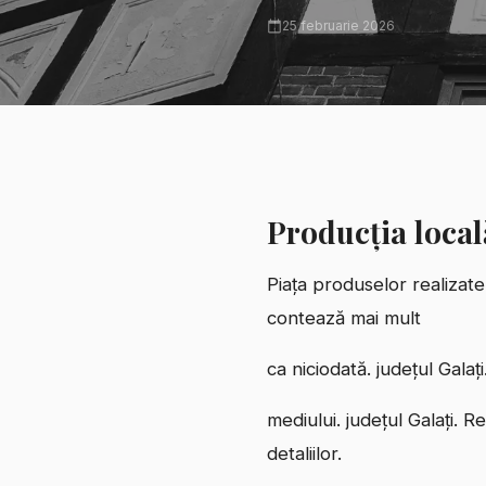
25 februarie 2026
Producția local
Piața produselor realizate
contează mai mult
ca niciodată. județul Gala
mediului. județul Galați. R
detaliilor.