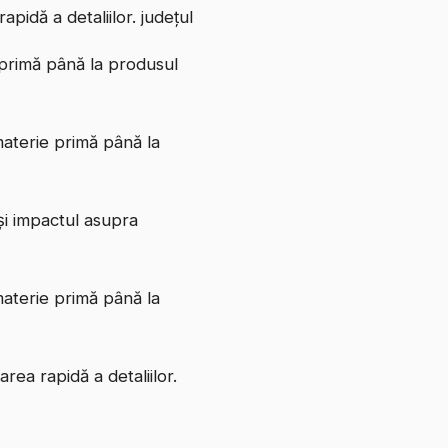
apidă a detaliilor. județul
e primă până la produsul
 materie primă până la
 și impactul asupra
 materie primă până la
area rapidă a detaliilor.