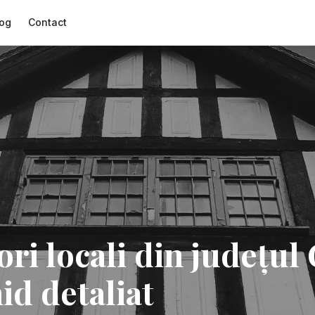
og
Contact
ri locali din județul 
id detaliat